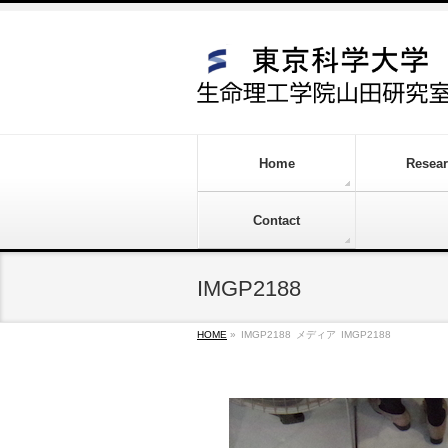
Home
Resea
Contact
IMGP2188
HOME
»
IMGP2188
メディア
IMGP2188