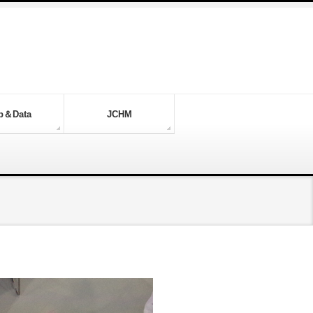
p＆Data
JCHM