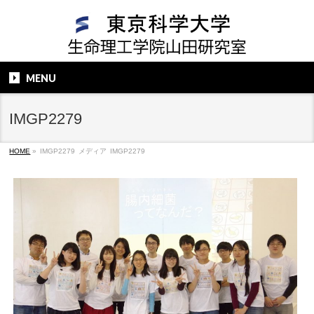
MENU
IMGP2279
HOME
»
IMGP2279
メディア
IMGP2279