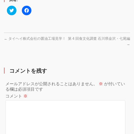
共有:
ク
Facebook
リ
で
ッ
共
ク
有
し
す
て
る
Twitter
に
で
は
←
タイヘイ株式会社の醤油工場見学！
第 4 回食文化調査 石川県金沢・七尾編
共
ク
有
リ
→
(新
ッ
し
ク
い
し
ウ
て
ィ
く
ン
だ
コメントを残す
ド
さ
ウ
い
で
(新
開
し
メールアドレスが公開されることはありません。
※
が付いてい
き
い
る欄は必須項目です
ま
ウ
す)
ィ
コメント
※
ン
ド
ウ
で
開
き
ま
す)