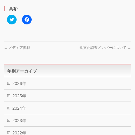
共有:
ク
Facebook
リ
で
ッ
共
ク
有
し
す
て
る
Twitter
に
で
は
←
メディア掲載
食文化調査メンバーについて
→
共
ク
有
リ
(新
ッ
し
ク
い
し
ウ
て
年別アーカイブ
ィ
く
ン
だ
ド
さ
2026年
ウ
い
で
(新
開
し
2025年
き
い
ま
ウ
す)
ィ
2024年
ン
ド
ウ
で
2023年
開
き
ま
2022年