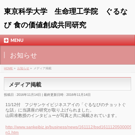
東京科学大学 生命理工学院 ぐるな
び 食の価値創成共同研究
MENU
お知らせ
HOME
»
お知らせ
»
メディア掲載
メディア掲載
投稿日 : 2016年11月14日
最終更新日時 : 2016年11月14日
11/12付 フジサンケイビジネスアイの「ぐるなびのチョットぐ
な話」に当講座の研究が取り上げられました。
山田准教授のインタビューが写真と共に掲載されています。
http://www.sankeibiz.jp/business/news/161112/bsd1611120500009-
n1.htm