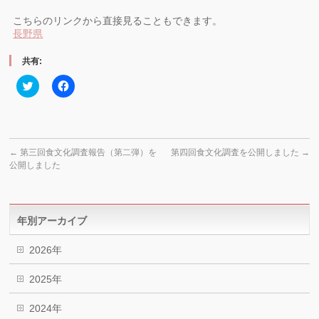
こちらのリンクから直接見ることもできます。
長野県
共有:
ク
Facebook
リ
で
ッ
共
ク
有
し
す
て
る
Twitter
に
で
は
←
第三回食文化調査報告（第二弾）を
第四回食文化調査を公開しました
→
共
ク
公開しました
有
リ
(新
ッ
し
ク
い
し
ウ
て
ィ
く
年別アーカイブ
ン
だ
ド
さ
ウ
い
2026年
で
(新
開
し
き
い
ま
ウ
2025年
す)
ィ
ン
ド
2024年
ウ