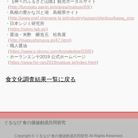
・【神々のふるさと山陰】観光ポータルサイト
（
http://furusato.sanin.jp/p/area/matsue/69/
）
・島根の豊かな川と湖 島根県サイト
（
http://www.pref.shimane.lg.jp/industry/suisan/shinkou/kawa_mizuu
・日本シジミ研究所
（
https://sijimi-lab.jp/
）
・醤油・米酢 醸造元 松島屋
（
http://matsushimaya.jp/47.html
）
・職人醤油
（
https://www.s-shoyu.com/knowledge/0305
）
・ホーランエンヤ2019 公式ホームページ
（
https://www.ho-ran2019matsue.jp/index.html
）
食文化調査結果一覧に戻る
ぐるなび 食の価値創成共同研究
Copyright ©
ぐるなび 食の価値創成共同研究
All Rights Reserved.