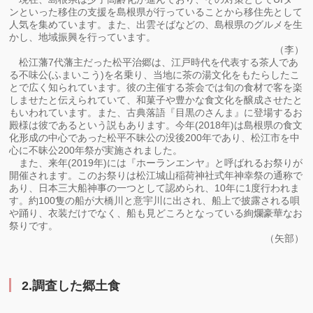
ンといった移住の支援を島根県が行っていることから移住先として
人気を集めています。また、出雲そばなどの、島根県のグルメを生
かし、地域振興を行っています。
（李）
松江藩7代藩主だった松平治郷は、江戸時代を代表する茶人であ
る不味公(ふまいこう)を名乗り、当地に茶の湯文化をもたらしたこ
とで広く知られています。彼の主催する茶会では旬の食材で客を楽
しませたと伝えられていて、和菓子や豊かな食文化を醸成させたと
もいわれています。また、古典落語『目黒のさんま』に登場するお
殿様は彼であるという説もあります。今年(2018年)は島根県の食文
化形成の中心であった松平不昧公の没後200年であり、松江市を中
心に不昧公200年祭が実施されました。
また、来年(2019年)には『ホーランエンヤ』と呼ばれるお祭りが
開催されます。このお祭りは松江城山稲荷神社式年神幸祭の通称で
あり、日本三大船神事の一つとして認められ、10年に1度行われま
す。約100隻の船が大橋川と意宇川に出され、船上で披露される唄
や踊り、衣装だけでなく、船も見どころとなっている絢爛豪華なお
祭りです。
（矢部）
2.
調査した郷土食