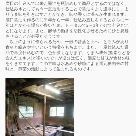
度目の仕込みで出来た醤油を瓶詰めして商品とするのではなく、
仕込み水としてもう一度活用することで醤油をより濃厚にし、よ
りうま味を引き出すことができ、味や香りに深みが生まれます。
濃口醤油を作るのに半年から一年、仕込み直しをするとさらに一
年ほどかかる場合が多いため、トータルで2～3年かけて仕込むこ
とになります。また、酵母の働きを活性化させるためにひと夏越
させることが必要だそうです。
以上のように作られるため、一般の醤油と比べ、とろみがあり
食材と絡みやすいという特徴をもちます。また、一度仕込んだ醤
油で再度仕込むので、色が濃くなります。うまみ成分(窒素などを
含んだエキス)が多いのですが塩分は低く、適度な甘味が食材の味
を引き立てます。この甘味は水あめや砂糖による還元糖由来の甘
味と、麹菌の活動によって生まれるものです。