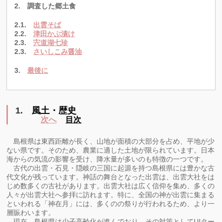
2. 調査した郷土食
2.1.
出雲そば
2.2.
津田かぶ漬け
2.3.
宍道湖七珍
2.3.
さいしこみ醤油
3.
最後に
1.
風土・歴史
次へ
目次
島根県は東西距離が長く、山地が面積の大部分を占め、平地が少
ない県です。そのため、農業に適した土地が限られています。日本
海からの気流の影響を受け、降水量が多いのも特徴の一つです。
古代の出雲・石見・隠岐の三国に起源を持つ島根県には豊かな古
代文化が残っています。神話の舞台となった出雲は、出雲大社をは
じめ数多くの古社があります。出雲大社は広く信仰を集め、多くの
人々が出雲大社へ参拝に訪れます。特に、全国の神が出雲に集まる
といわれる「神在月」には、多くのの祭りが行われるため、より一
層賑わいます。
現在、島根県は少子高齢化が進んでおり、その対策としてUIター