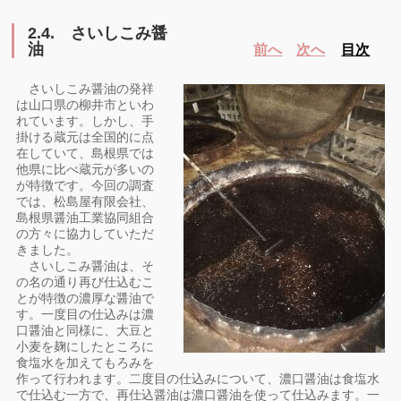
2.4.
さいしこみ醤
油
前へ
次へ
目次
さいしこみ醤油の発祥
は山口県の柳井市といわ
れています。しかし、手
掛ける蔵元は全国的に点
在していて、島根県では
他県に比べ蔵元が多いの
が特徴です。今回の調査
では、松島屋有限会社、
島根県醤油工業協同組合
の方々に協力していただ
きました。
さいしこみ醤油は、そ
の名の通り再び仕込むこ
とが特徴の濃厚な醤油で
す。一度目の仕込みは濃
口醤油と同様に、大豆と
小麦を麹にしたところに
食塩水を加えてもろみを
作って行われます。二度目の仕込みについて、濃口醤油は食塩水
で仕込む一方で、再仕込醤油は濃口醤油を使って仕込みます。一