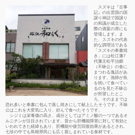
スズキは『古事
記』の出雲国の国
譲り神話で国譲り
の和議が成立した
際の酒宴の席にも
登場します。ま
た、スズキの代表
的な調理法である
「スズキの奉書焼
き」には松江藩7
代藩主松平治郷
（不昧公）の食に
まつわる逸話があ
ります。漁師が魚
を焼いて食べてい
るのを見た不昧公
が所望したとこ
ろ、そのままでは
恐れ多いと奉書に包んで蒸し焼きにして献上したそうです。不昧
公はこれを大変気に入り、好んで食べたそうです。
シジミは栄養価の高さ、成分としてはアミノ酸の一つであるオ
ルニチンが注目されています。昔から肝機能障害に対して有効と
いわれてきた経緯もあり、肝機能や疲労回復効果があるとされ、
七珍の中でも島根県民にも広く親しまれている食材です。