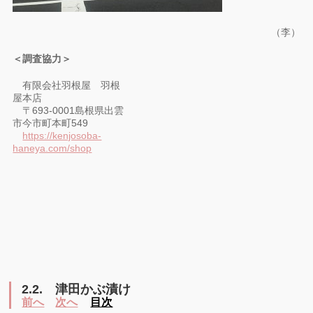
（李）
＜調査協力＞
有限会社羽根屋 羽根
屋本店
〒693-0001島根県出雲
市今市町本町549
https://kenjosoba-
haneya.com/shop
2.2.
津田かぶ漬け
前へ
次へ
目次