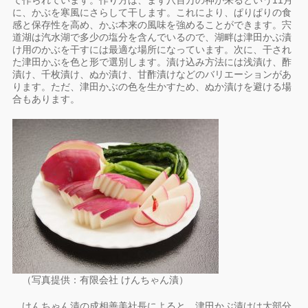
て作られています。作り方は、まず八百万の神が来るという11月
に、かぶを寒風にさらして干します。これにより、ぱりぱりの食
感と保存性を高め、かぶ本来の風味を強めることができます。宍
道湖は汽水湖で多少の塩分を含んでいるので、湖畔は津田かぶ漬
け用のかぶを干すには最適な場所になっています。次に、干され
た津田かぶを色と形で選別します。漬け込み方法には浅漬け、酢
漬け、千枚漬け、ぬか漬け、甘酢漬けなどのバリエーションがあ
ります。ただ、津田かぶの色を生かすため、ぬか漬けを避ける場
合もあります。
（写真提供：有限会社 けんちゃん漬）
けんちゃん漬の成相善美社長によると、津田かぶ漬けは大部分