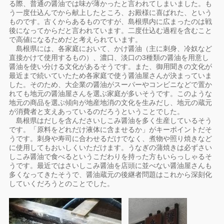
る際、普通の醤油では味が薄かったと言われてしまいました。も
う一度仕込んでから献上したところ、お殿様に喜ばれた、という
ものです。古くからあるものですが、島根県内に広まったのは戦
後になってからだと言われています。二度仕込む過程を含むこと
で高値になるためだと考えられています。
島根県には、各家庭において、かけ醤油（主に刺身、冷奴など
直接かけて使用するもの）、濃口、淡口の3種類の醤油を用意し
醤油を使い分ける文化があるそうです。また、御用聞きの文化が
最近まで続いていたため各家庭で使う醤油屋さんが決まっていま
した。そのため、大企業の醤油がスーパーやコンビニなどで置か
れても地元の醤油屋さんを選ぶ家庭が多いそうです。このような
地元の商品を選ぶ傾向が地産地消の文化を生みだし、地元の蔵元
が消費者と支えあっているのだろうということでした。
島根県はだしを含んださいしこみ醤油を多く生産しているそう
です。「原料をどれだけ液体に含ませるか」がキーポイントだそ
うです。刺身や寿司に合わせるだけでなく、煮物や照り焼きなど
に使用してもおいしくいただけます。うなぎの蒲焼きは必ずさい
しこみ醤油で食べるというこだわりを持った方もいらっしゃるそ
うです。最近ではさいしこみ醤油を店頭に並べない醤油屋さんも
多くなってきたそうで、醤油蔵元の後継者問題はこれから深刻化
していくだろうとのことでした。