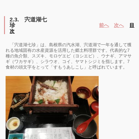
2.3.
宍道湖七
珍
前へ
次へ
目
次
「宍道湖七珍」は、島根県の汽水湖、宍道湖で一年を通して獲
れる地域固有の水産資源を活用した郷土料理群です。代表的な7
種の魚介類、スズキ、モロゲエビ（ヨシエビ）、ウナギ、アマサ
ギ（ワカサギ）、シラウオ、コイ、ヤマトシジミを指します。7
食材の頭文字をとって「すもうあしこし」と呼ばれています。