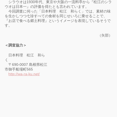
シラウオは1930年代、東京や大阪の一流料亭から『松江のシラ
ウオは日本一』の評価を得たとも言われています。
今回調査に伺った「日本料理 松江 和らく」では、素材の味
を生かしつつ七珍すべての食材を同じせいろに乗せることで、
『お店で食べる郷土料理』というイメージを表現しているそうで
す。
（矢部）
＜調査協力＞
日本料理 松江 和ら
く
〒690-0007 島根県松江
市御手船場町565
http://wa-ra-ku.net/