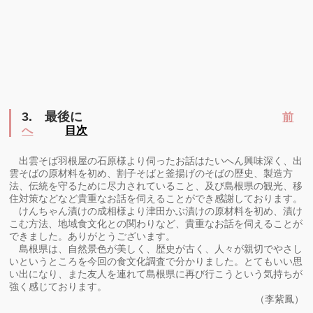
3.
最後に
前
へ
目次
出雲そば羽根屋の石原様より伺ったお話はたいへん興味深く、出
雲そばの原材料を初め、割子そばと釜揚げのそばの歴史、製造方
法、伝統を守るために尽力されていること、及び島根県の観光、移
住対策などなど貴重なお話を伺えることができ感謝しております。
けんちゃん漬けの成相様より津田かぶ漬けの原材料を初め、漬け
こむ方法、地域食文化との関わりなど、貴重なお話を伺えることが
できました。ありがとうございます。
島根県は、自然景色が美しく、歴史が古く、人々が親切でやさし
いというところを今回の食文化調査で分かりました。とてもいい思
い出になり、また友人を連れて島根県に再び行こうという気持ちが
強く感じております。
（李紫鳳）