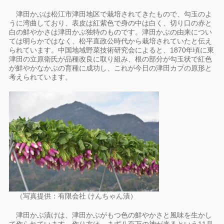
津田かぶは松江市津田地区で栽培されてきたもので、勾玉のよ
うに湾曲しており、表皮は紅紫色で身の中は白く、切り口の赤と
白の鮮やかさは津田かぶ独特のものです。津田かぶの由来につい
ては明らかではなく、松平直政公時代から栽培されていたと伝え
られています。中国地域野菜技術研究会によると、1870年頃に東
津田の立原衛氏が品種改良に取り組み、根の部分が勾玉状で紅色
が鮮やかなかぶの育種に成功し、これが今日の津田カプの原形と
考えられています。
（写真提供：有限会社 けんちゃん漬）
津田かぶ漬けは、津田かぶがもつ色の鮮やかさと風味を生かし