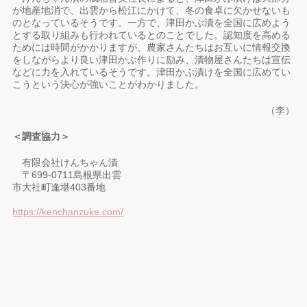
が地産地消で、出雲から松江にかけて、冬の食卓に欠かせないも
のとなっているそうです。一方で、津田かぶ漬を全国に広めよう
とする取り組みも行われているとのことでした。認知度を高める
ためには時間がかかりますが、農家さんたちはお互いに情報交換
をしながらより良い津田かぶ作りに励み、漬物屋さんたちは宣伝
などに力を入れているそうです。津田かぶ漬けを全国に広めてい
こうという決心が強いことがわかりました。
（李）
＜調査協力＞
有限会社けんちゃん漬
〒699-0711島根県出雲
市大社町逢堪403番地
https://kenchanzuke.com/