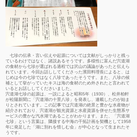
七珍の伝承・言い伝えや起源については文献がしっかりと残っ
ているわけではなく、諸説あるそうです。多様性に富んだ宍道湖
の食材から七珍が選ばれる過程では沢山の議論があったと伝えら
れています。今回お話ししてくださった濱田料理長によると、は
じめは今の七珍ではなく八珍であったそうです。また、八珍の候
補として挙がっていたキスは海の食材のため外されたと言われて
いるとお話ししてくださいました。
宍道湖七珍の起源は、一説によると昭和5年（1930）、松井柏軒
が松陽新聞に「宍道湖の十景八珍」を発表し、連載したのが始ま
りとされています。この記事では宍道湖の絶景と豊かな水産物が
紹介されており、宍道湖が観光資源と水産資源を併せた生態系サ
ービスの豊かな汽水湖であることがわかります。また、「宍道湖
七珍」という言葉は、隣接する中海の干拓計画を契機として1958
年に発足した「湖に別れを惜しむ会」が中心となって生まれたそ
うです。