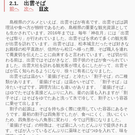
2.1.
出雲そば
前へ
次へ
目次
島根県のグルメといえば、出雲そばが有名です。出雲そばは調
理法や食べ方が独特であるため、島根県の重要な観光資源として
も生かされています。2016年までは、毎年「神在月」には「出雲
そば祭り」が行われていました。出雲そばを求めて多くの観光客
が出雲を訪れています。 出雲そばは、松本城主だったそば好きな
お殿様の松平直政が、信州から松江へ移った際、そば職人を連れ
て蕎麦切を伝えたことに由来すると言われています。そば切が伝
わる前は、出雲ではそばがきなど、団子状のそばが食べられてい
ました。出雲大社を訪れる観光客が増えるにしたがって、出雲そ
ばが広く知られるようになり、徐々に有名になりました。
出雲そばは温かい「釜揚げそば」と冷たい「割子そば」の二種
類があります。「釜揚げそば」は温かいそばで、「割子そば」は
冷たいそばです。調理方法にも違いがあります。「釜揚げそば」
はゆでたそばを直接どんぶりに入れ、釜のお湯も入れますが「割
子そば」はそばをゆでたあと洗って氷で冷して、割子という容器
に乗せて出します。
割子の起源は、そばを持ち歩く際に使用していた容器にあるそ
うです。最初の割子は四角形でしたが、食べにくく、洗いにくい
ため、四角形から八角形に変わり、今では円形になりました。
「釜揚げそば」の特徴は、そば湯に入ったどんぶりで提供されま
す。そばが入っているどんぶりに薬味とそばつゆを入れて、味を