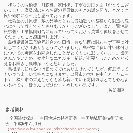
和らくの長橋様、月森様、濱田様、丁寧な対応をありがとうござ
いました。高級感のあるお店の雰囲気のもとお話を伺うことができ
良い経験になったと思っております。
松島屋の井原様、蔵の見学とともに醤油造りの基礎から製造の流
れにそって教えてくださりありがとうございました。また、醤油島
根県醤油工業協同組合に連れていってくださり貴重な体験をさせて
くださったこと感謝申し上げます。
島根県醤油工業協同組合の矢田様、急な訪問に関わらず丁寧に対
応してくださりありがとうございました。島根県に多い甘い味付け
についての考察をお聞きしたことがとても心に残っています。漁師
さんが多いため、効率的なエネルギー補給が必要だったためかと考
えをお聞きし興味深いなと思いました。
島根県に訪れるのは初めてではありませんでしたが、何度行って
もいつも楽しい気持ちになります。出雲市の大社を中心としたムー
ドや、松江市の栄えながらも落ち着いている雰囲気はとても心地よ
いものです。皆さんにぜひおすすめしたい県です。
（矢部潮音）
参考資料
・全国漬物探訪 「中国地域の特産野菜」中国地域野菜技術研究
会 平成5年7月1日
（
http://www.kyuchan.co.jp/labs/tanbou/shimane/
）