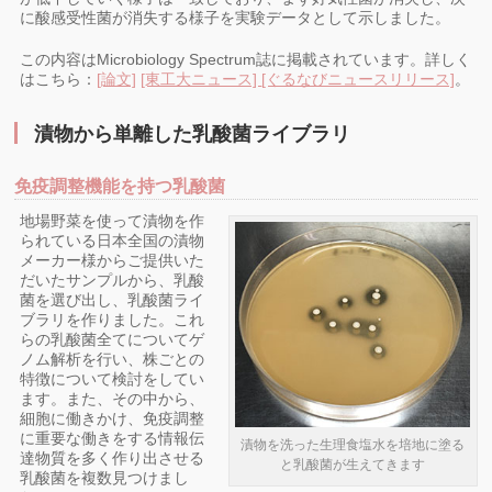
に酸感受性菌が消失する様子を実験データとして示しました。
この内容はMicrobiology Spectrum誌に掲載されています。詳しく
はこちら：
[論文]
[東工大ニュース]
[ぐるなびニュースリリース]
。
漬物から単離した乳酸菌ライブラリ
免疫調整機能を持つ乳酸菌
地場野菜を使って漬物を作
られている日本全国の漬物
メーカー様からご提供いた
だいたサンプルから、乳酸
菌を選び出し、乳酸菌ライ
ブラリを作りました。これ
らの乳酸菌全てについてゲ
ノム解析を行い、株ごとの
特徴について検討をしてい
ます。また、その中から、
細胞に働きかけ、免疫調整
に重要な働きをする情報伝
漬物を洗った生理食塩水を培地に塗る
達物質を多く作り出させる
と乳酸菌が生えてきます
乳酸菌を複数見つけまし