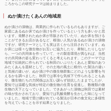
ころからこの研究テーマは始まりました。
ぬか漬けたくあんの地域差
ぬか漬けの漬物は、商業的に作られているものもありますが、ご
家庭にあるぬか床でぬか漬けを作っているという方も多いかと思
います。発酵されたぬか床が市販されていたり、ぬか床を預ける
ことができるお店があるなど、根強い人気があるぬか漬けの漬物
ですが、研究テーマとしても実は古くから注目されています。ぬ
か床には様々な微生物がお互いに協力したり、牽制したりしなが
ら、一つの共同体を作っていて、その製造環境が異なれば、当然
その共同体の姿も変わってくると考えられます。このテーマでは
地域で伝統的に作られている秋田のいぶりたくあんと愛知のあつ
みたくあんを題材として、その土地の風土に根付いた製法の違い
と気候の違いが、ぬか漬け中の微生物群集にどのような影響を与
えるかを調べました。秋田では寒冷な気候下で作られることもあ
り、微生物たちの力関係はお互い譲らず拮抗したままでしたが、
愛知では温暖な気候が特定の微生物の生育を促進し、数種類の微
生物の天下となっていました。できあがった漬物は秋田では素材
の味が生かされており、愛知では乳酸発酵を生かした味になって
いました。地域で受け継がれている製法が日本の食文化に多様性
を与えていることを示す結果となりました。