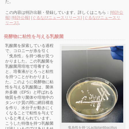
た。
この内容は特許出願・登録しています。詳しくはこちら：
[特許公
報]
[特許公報]
[ぐるなびニュースリリース]
[ぐるなびニュースリ
リース]
。
発酵物に粘性を与える乳酸菌
乳酸菌を探索している過程
で、コロニーが糸を引く
「曵糸性」を持つ株が見つ
かりました。この乳酸菌を
乳酸菌用培地で培養する
と、培養液がとろっと粘性
を持つことがわかりまし
た。このように発酵物に粘
性を与える乳酸菌は、菌体
外多糖（EPS）と呼ばれる
物質を作り菌体や培地中の
タンパク質の間に網目構造
を作り、水分子が動きにく
くなることで粘性を与えて
いると考えられています。
こうした特徴を持つ乳酸菌
曵糸性を持つLactiplantibacillus
は珍しいものではありませ