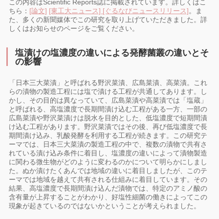
この内容はScientific Reports誌に掲載されています。詳しくはこ
ちら：
[論文]
[東工大ニュース]
[ぐるなびニュースリリース]
。ま
た、多くの新聞媒体でこの研究を取り上げていただきました。詳
しくはお知らせのページをご覧ください。
塩漬けの塩濃度の違いによる発酵菌叢の違いとそ
の影響
「日本三大菜漬」と呼ばれる野沢菜漬、広島菜漬、高菜漬。これ
らの漬物の製造工程には塩で漬ける工程が共通してあります。し
かし、その目的は異なっていて、広島菜漬や高菜漬では「塩蔵」
と呼ばれる、高塩濃度で長期間漬け込む工程がある一方、一部の
広島菜漬や野沢菜漬けは脱水を目的とした、低塩濃度で短期間漬
け込む工程があります。野沢菜漬ではその後、再び低塩濃度で長
期間漬け込み、乳酸発酵を利用する工程が続きます。この研究テ
ーマでは、日本三大菜漬の製造工程の中で、複数の漬物で共有さ
れている漬け込み条件に着目し、塩濃度の違いによって漬物製造
に関わる微生物がどのように変わるのかについて明らかにしまし
た。ぬか漬けたくあんでは地域の違いに着目しましたが、このテ
ーマでは地域を越えて共有される仕組みに着目しています。その
結果、高塩濃度で長期間漬け込んだ漬物では、特定のアミノ酸の
含有量が上昇することがわかり、好塩性細菌の働きによってこの
現象が起きているのではないかということが考えられました。