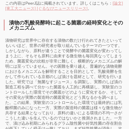
この内容はPeerJ誌に掲載されています。詳しくはこちら：
[論文]
[東工大ニュース]
[ぐるなびニュースリリース]
。
漬物の乳酸発酵時に起こる菌叢の経時変化とその
メカニズム
漬物研究は世界中に存在する漬物の数だけ行われてきたといって
もいいほど、世界の研究者が取り組んでいるテーマの一つです。
しかしながら、原料が違うことで発酵中の菌叢変化が変わってし
まう上に、そもそも原料に由来する微生物も毎回異なってしまう
ため、菌叢変化の比較が非常に難しく、横断的なメカニズムの解
明には至っていません。その困難を乗り越え、普遍的な漬物発酵
におけるメカニズムを解明することを目的として、乳酸発酵を生
かして作られている京都のしば漬けを題材として、研究を行いま
した。研究では「無菌なすジュース」を調製し、実際のしば漬の
製造工程を調べて分かった菌叢を人工的に再構築し、実験室のコ
ントロールした環境でその菌叢がどのように変化するか、そして
その変化が実際の製造時の菌叢変化とどう異なるかを調べまし
た。この結果、実験室のコントロールした環境では最終的には乳
酸桿菌のみになった一方、実際の製造時の菌叢は様々な微生物が
共存する結果となっており、原料の違いによる環境の不均一さが
こうした違いを生んでいるのではないかと推測されました。一方
で、漬け込み初期にみられるグラム陰性菌や好気性菌の存在割合
が低下していく様子は一致しており、まず好気性菌が消失し、次