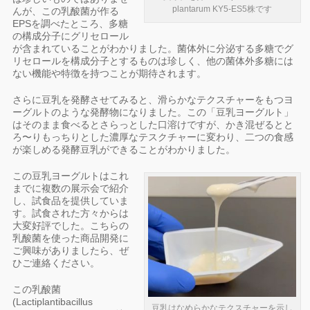
plantarum KY5-ES5株です
んが、この乳酸菌が作る
EPSを調べたところ、多糖
の構成分子にグリセロール
が含まれていることがわかりました。菌体外に分泌する多糖でグ
リセロールを構成分子とするものは珍しく、他の菌体外多糖には
ない機能や特徴を持つことが期待されます。
さらに豆乳を発酵させてみると、滑らかなテクスチャーをもつヨ
ーグルトのような発酵物になりました。この「豆乳ヨーグルト」
はそのまま食べるとさらっとした口溶けですが、かき混ぜるとと
ろ〜りもっちりとした濃厚なテスクチャーに変わり、二つの食感
が楽しめる発酵豆乳ができることがわかりました。
この豆乳ヨーグルトはこれ
までに複数の展示会で紹介
し、試食品を提供していま
す。試食された方々からは
大変好評でした。こちらの
乳酸菌を使った商品開発に
ご興味がありましたら、ぜ
ひご連絡ください。
この乳酸菌
(Lactiplantibacillus
豆乳はなめらかなテクスチャーを示し