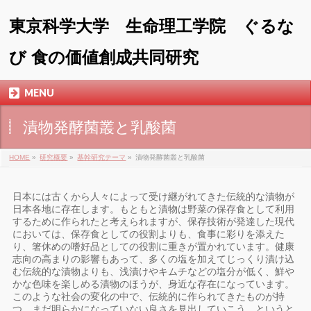
東京科学大学 生命理工学院 ぐるな
び 食の価値創成共同研究
MENU
漬物発酵菌叢と乳酸菌
HOME
»
研究概要
»
基幹研究テーマ
»
漬物発酵菌叢と乳酸菌
日本には古くから人々によって受け継がれてきた伝統的な漬物が
日本各地に存在します。もともと漬物は野菜の保存食として利用
するために作られたと考えられますが、保存技術が発達した現代
においては、保存食としての役割よりも、食事に彩りを添えた
り、箸休めの嗜好品としての役割に重きが置かれています。健康
志向の高まりの影響もあって、多くの塩を加えてじっくり漬け込
む伝統的な漬物よりも、浅漬けやキムチなどの塩分が低く、鮮や
かな色味を楽しめる漬物のほうが、身近な存在になっています。
このような社会の変化の中で、伝統的に作られてきたものが持
つ、まだ明らかになっていない良さを見出していこう、というと