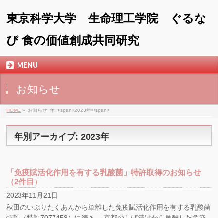
東京科学大学 生命理工学院 ぐるな
び 食の価値創成共同研究
MENU
お知らせ
HOME
»
お知らせ
年: <span>2023年</span>
年別アーカイブ: 2023年
「免疫賦活化作用を有する乳酸菌」特許取得のお知らせ
（2件目）
2023年11月21日
秋田のいぶりたくあんから単離した免疫賦活化作用を有する乳酸菌
特許（特許7077458）に続き、 京都のしば漬けから単離した免疫